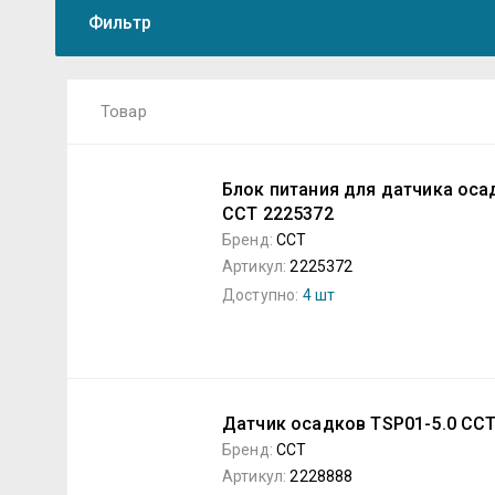
Фильтр
Товар
Блок питания для датчика ос
ССТ 2225372
Бренд:
ССТ
Артикул:
2225372
Доступно:
4 шт
Датчик осадков TSP01-5.0 ССТ
Бренд:
ССТ
Артикул:
2228888