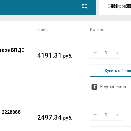
Сортироват
Цена 
Цена
Кол-во
Цена 
Назва
адков БПДО
Назва
4191,31
руб.
Купить в 1 кл
К сравнению
 2228888
2497,34
руб.