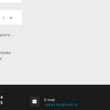
алоге -
огрева
и
04
Е-mail
05
zakaz.sks@mail.ru