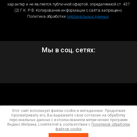
характер и не является публичной офертой, определяемой ст. 437
(2) Г.К. Р.Ф. Копирование информации с сайта запрещено.
Политика обработки
персональных данных
.
Мы в соц. сетях:
Этот сайт использует файлы cookie и метаданные. Продолжая
просматривать его, Вы выражаете свое согласие на обработку
персональных данных с использованием метрических программ
Яндекс.Метрика, LiveInternet в соответствии с
Политикой обработки
файлов cookie
Мегагрупп.ру