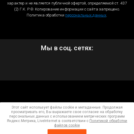
характер и не является публичной офертой, определяемой ст. 437
(2) Г.К. Р.Ф. Копирование информации с сайта запрещено.
Политика обработки
персональных данных
.
Мы в соц. сетях:
Этот сайт использует файлы cookie и метаданные. Продолжая
просматривать его, Вы выражаете свое согласие на обработку
персональных данных с использованием метрических программ
Яндекс.Метрика, LiveInternet в соответствии с
Политикой обработки
файлов cookie
Мегагрупп.ру